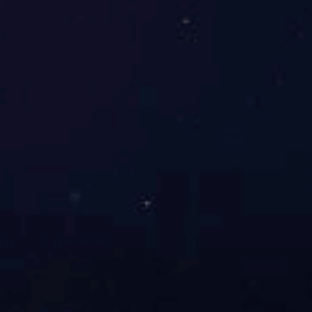
甲板机械
其他
新闻资讯
开云官方手
机登录入口
行业动态