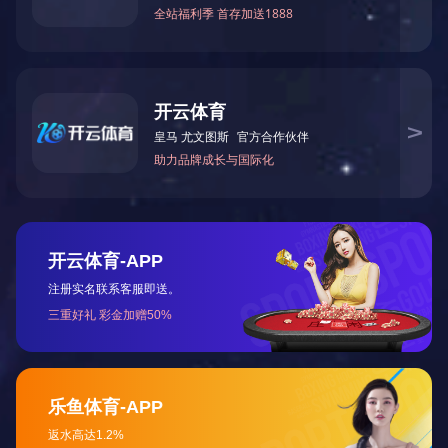
Return
其他
相关的今日要闻
新闻资讯
热烈庆祝开云官方手机登录入口-开云(中国) 网站上
开云官方手
线！
开云官方手机登录入口-开云(中国) 成立于1990年，2001年改
机登录入口
制后迁址南通经济技术开发区。属中国船舶工业联营成员单
位，中国船舶工业行业会员单位，为国内船用甲板及舱室机械
系列产品的主要生产厂家。
行业动态
2021-12-28
人力资源
开云官方手机登录入口-开云(中国) 雁荡山三日游
一年之际在于春，为丰富职工的文化生活，营造和谐向上的团
人才理念
队氛围，迎着初晨的朝阳，伴着和煦的春风，开云官方手机登
录入口-开云(中国) 工会组织全体员工踏上了“雁荡山三日
游”的旅途， 通过此次活动，加强了员工之间的沟通交流，丰
招聘信息