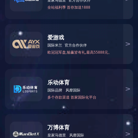
推出精力：2019-05-31 15:10
研究中心
半年到来之际在与春，为充足干部职工的人文工作，
营造环境友爱向前的专业团队良好氛围，迎着初晨的向
阳，伴着和煦的春光，中船机器总工会进行通体营业员
生产设备
迈上了“雁荡山三天游”的旅途歌词。
厂容厂貌
采用这回移动，增加了工人期间的相处沟通，丰富的
了工人信念文化水平的生活，激起了工人的工作的热情
高涨，增強了工厂激发力和向心血。
组织机构
产品展示
上一位:
强烈联欢会宁波开云官方手机登录入口-开云(中
国) 设备生产生产十分有限总部官方网站登录上线！
舱室机械
下一些:
中船厂家商会组织安排：横店影视基地、南湖3
日游
上一种:
热列庆贺南通市中船机诫开发有现公司网址推
甲板机械
出！
下一位:
中船机诫商会组织性：橫店、南湖五日游