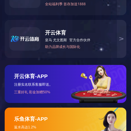
舱室机械
其他
甲板机械
其他
新闻资讯
新闻资讯

开云官方手
开云官方手机登录入口
行业动态
机登录入口
人力资源

人才理念
行业动态
招聘信息
联系我们

人力资源
在线留言
联系方式
人才理念
© 2021 昆明中船设备制造出有限的厂家
招聘信息
技术应用使用：