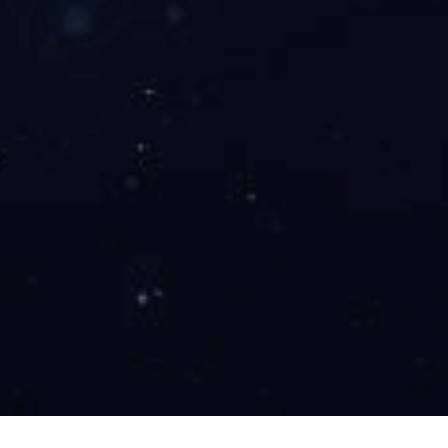
人力资源
人才理念
招聘信息
联系我们
在线留言
联系方式