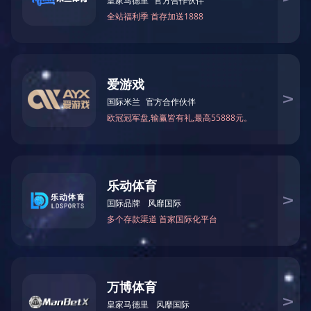
5、品德优良，仪态端庄、口才佳、善于处理社交关系;
6、具备良好的心理素质、有客户维护经验。
研究中心
联系我们
上一张纸
1
生产设备
下整页
网站开云官方手机登录入口
厂容厂貌
开云官方手机登录入口-开云(中国)

组织机构
公司简介
资质荣誉
产品展示
开云官方手机登录入口
研究中心
生产设备
舱室机械
厂容厂貌
组织机构
甲板机械
产品展示
