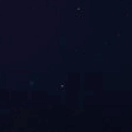
甲板机械
Core Values
其他
Customer first,Embrace change,Teamwork,Integrity,Positive Energy.
新闻资讯
Corporate Mission
开云官方手
Let” Made in China” Go Global.
机登录入口
Vision
行业动态
Build a beautiful company that integrates personal pursuits into company’s
long-term development.