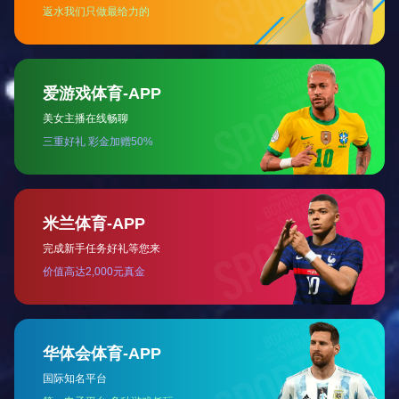
联系我们
的品质和诚信是中船自动化机械艰巨的追寻。铸造厂的于199
八年打造了最为建全的的品质管控安全工作管理机制建设，持有
在线留言
了直径标记身份验证投资控股铸造厂有限制铸造厂的GB/T19001-
2016的品质管控安全工作管理机制建设身份验证资格资格职业技
能证书。20五年费改后能顺利完成了GB/T24001-2004先决条件管
联系方式
控安全工作管理机制建设及GB/T28001-2001职位身心健康安全工
作管理管控安全工作管理机制建设身份验证。商品经CCS、
DNV、LR、ABS、BV、NK、RINA、KR等多位船级社考验核
网站开云官
发，并持有DNV(Ⅰ、Ⅱ)类、 LR Ⅱ类、CCS、BV、KR各种压力罐体
制造出铸造厂身份验证及CCS、商品型号规格身份验证资格资格
职业技能证书。201四年9月，持有了ASME(阿斯米)“U”钢印身份
方手机登录
验证资格资格职业技能证书。铸造厂的总编了《船用热传递器专
用能力先决条件》一系列祖国要求及《汽化能源气船用加熱
入口
器》、《船用管片式油蒸发塔器》几项业内要求，加入定编《国
际船舶三相异步电机用气体蒸发塔器》、《船用翘片管热传递
器》几项业内要求，现如今已持有祖国专利的技术证书能力26
开云官方手