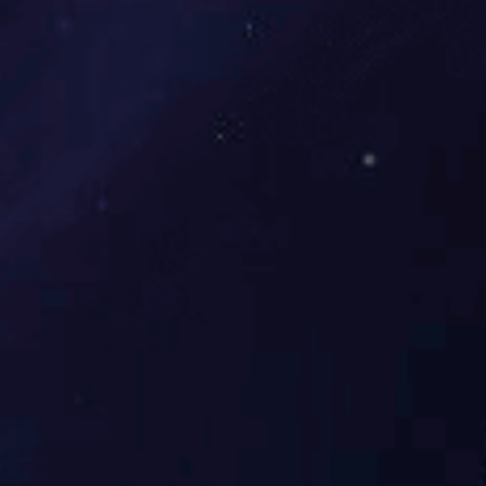
研究中心
生产设备
厂容厂貌
组织机构
产品展示
舱室机械