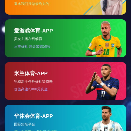
联系方式
© 2021 常熟中船自动化机械制作业有现公司的
联系我们
技術能够：
在线留言
与我们合作
联系方式
网站开云官
方手机登录
入口
开云官方手