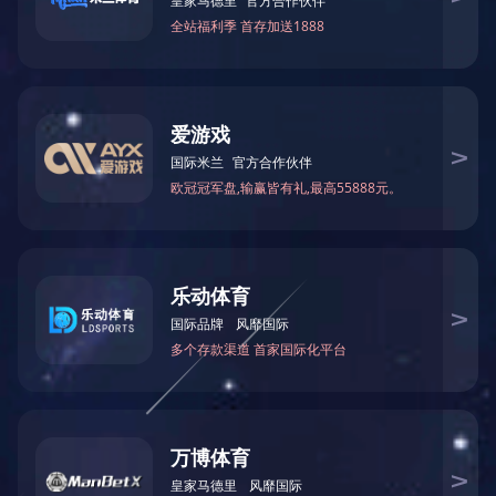
READ MORE


研究中心
舷外冷却器
生产设备
READ MORE

上一张纸
厂容厂貌
1
下几页
组织机构
网站开云官方手机登录入口
产品展示
开云官方手机登录入口-开云(中国)

公司简介
舱室机械
资质荣誉
开云官方手机登录入口
研究中心
甲板机械
生产设备
厂容厂貌