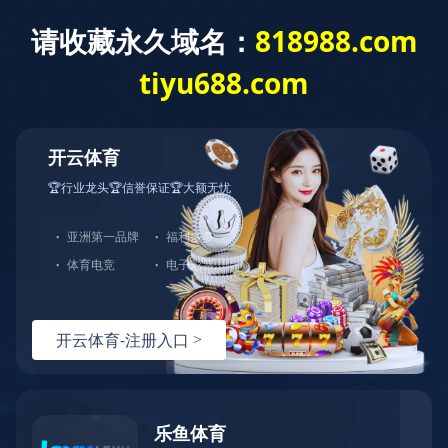
开云官方手机登录入口
中文版
产品展示
PRODUCTS
舱室机械
甲板机械
网站开云官
其他

方手机登录

Your location:
网站开云官方手机登录入口