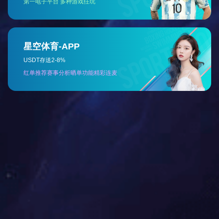
机登录入口-
开云(中国)
公司简介
资质荣誉
开云官方手
机登录入口