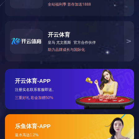
组织机构
其他
产品展示

新闻资讯
舱室机械
甲板机械
开云官方手
其他
新闻资讯

机登录入口
开云官方手机登录入口
行业动态
行业动态
人力资源

人力资源
人才理念
招聘信息
人才理念
联系我们

在线留言
招聘信息