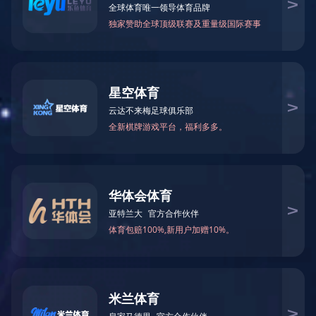
要闻动态性
入口
/
该市场动态性
/
开云官方手
深圳2019年兑现6亿元助一万五妇人专业化再就业
机登录入口-
江苏明年发放5亿元助1万妇
开云(中国)
女自主创业
公司简介
分类别：
行业动态
上线时间间隔： 2018-09-03 17:31
资质荣誉
江苏明年发放5亿元助1万妇
女自主创业
开云官方手
机登录入口
类型：
行业动态