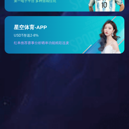
丰富员工的业余文化生活，开云官方手机登录入口-开云(中国)
工会组织全体员工开展了”横店、南湖三日游“活动，通过此次
活动，让员工近距离地接受了爱国主义教育，增进了员工之间
机登录入口-
的沟通交流，增强了员工的凝聚力和向心力，是一次愉悦身心
和情感升华的双赢活动。
2018-04-02
开云(中国)
网站开云官方手机登录入口
公司简介
开云官方手机登录入口-开云(中国)

公司简介
资质荣誉
资质荣誉
开云官方手机登录入口
研究中心
生产设备
厂容厂貌
开云官方手
组织机构
机登录入口
产品展示
