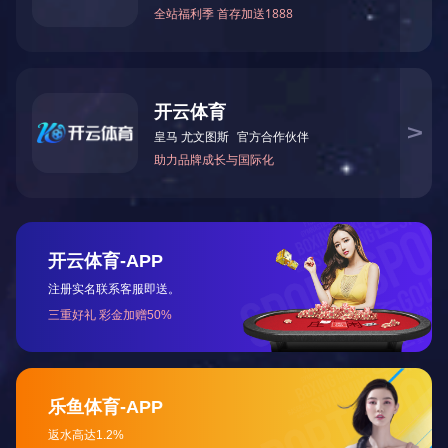
其他
下一种:
河南苏南原料油地埋管昨宣布正式财政投入运维
上是一个:
浙江省女排克西安获五全胜 兰州挫兰州夺八强
主动地
新闻资讯
下一款:
河北苏南制成品油批发管线昨开始投资回报产品
运营
Return
开云官方手
关于今日要闻
机登录入口
热烈庆祝开云官方手机登录入口-开云(中国) 网站上
行业动态
线！
开云官方手机登录入口-开云(中国) 成立于1990年，2001年改
人力资源
制后迁址南通经济技术开发区。属中国船舶工业联营成员单
位，中国船舶工业行业会员单位，为国内船用甲板及舱室机械
系列产品的主要生产厂家。
人才理念
2021-12-28
招聘信息
开云官方手机登录入口-开云(中国) 雁荡山三日游