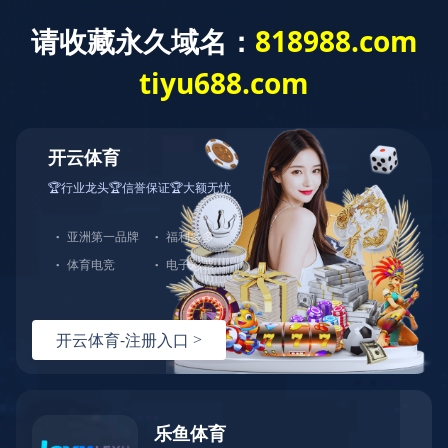
开云官方手机登录入口
中文版
新闻动态
NEWS
开云官方手机登录入口
行业动态
网站开云官


Your location:
方手机登录
首頁
/